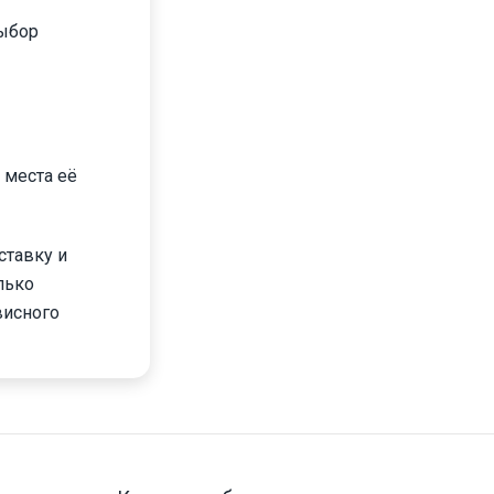
выбор
 места её
ставку и
лько
висного