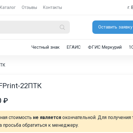
Каталог
Отзывы
Контакты
г.
Оставить заявку
Честный знак
ЕГАИС
ФГИС Меркурий
1
ПТК
FPrint-22ПТК
0 ₽
нная стоимость
не является
окончательной. Для получения 
а просьба обратиться к менеджеру.