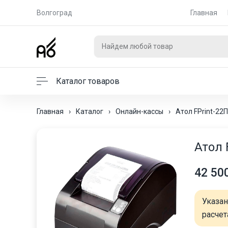
Волгоград
Главная
Каталог товаров
Главная
›
Каталог
›
Онлайн-кассы
›
Атол FPrint-22
Атол 
42 50
Указа
расчет