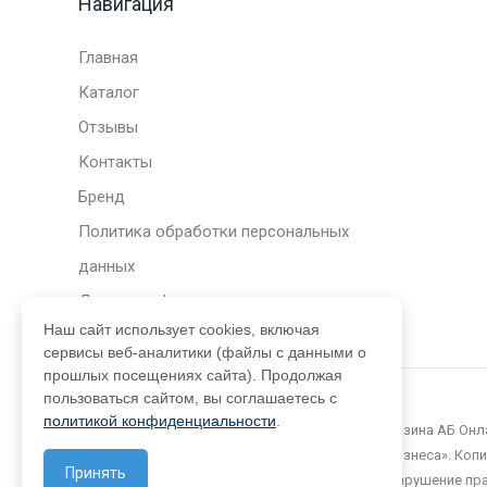
Навигация
Главная
Каталог
Отзывы
Контакты
Бренд
Политика обработки персональных
данных
Договор оферты
Наш сайт использует cookies, включая
сервисы веб-аналитики (файлы с данными о
прошлых посещениях сайта). Продолжая
пользоваться сайтом, вы соглашаетесь с
политикой конфиденциальности
.
© 2015 – 2026. Официальный сайт интернет-магазина АБ Онл
принадлежат компании ООО «Автоматизация Бизнеса». Копир
Принять
разрешения компании не допускается. Любое нарушение пр