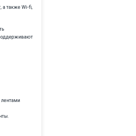
а также Wi-fi,
ть
 поддерживают
 лентами
нты.