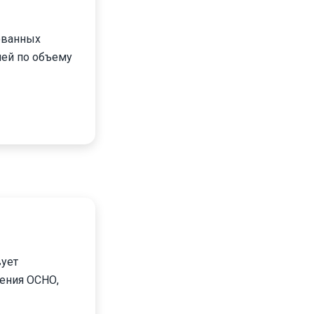
ованных
ней по объему
вует
жения ОСНО,